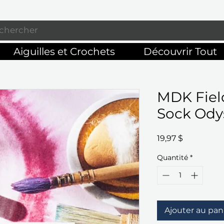
Profitez de la livraison gratuite sur commandes de 125 $ +
Aiguilles et Crochets
Découvrir Tout
MDK Fiel
Sock Ody
Prix
19,97 $
Quantité
*
Ajouter au pan