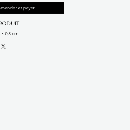
mander et payer
RODUIT
4 × 0,5 cm