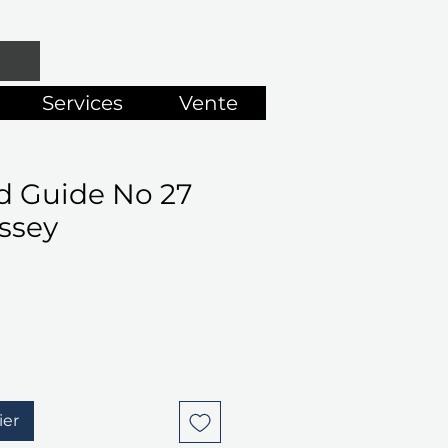
Services
Vente
d Guide No 27
ssey
ier