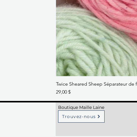
Twice Sheared Sheep Séparateur de f
Prix
29,00 $
Boutique Maille Laine
Trouvez-nous