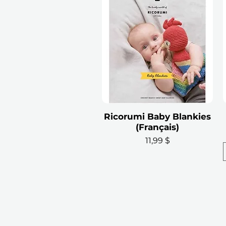
Ricorumi Baby Blankies
Aperçu rapide
(Français)
Prix
11,99 $