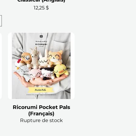
Prix
12,25 $
Ricorumi Pocket Pals
Aperçu rapide
(Français)
Rupture de stock