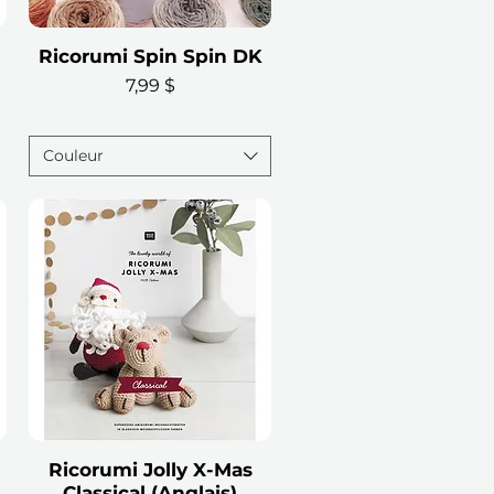
Ricorumi Spin Spin DK
Aperçu rapide
Prix
7,99 $
Couleur
Ricorumi Jolly X-Mas
Aperçu rapide
Classical (Anglais)