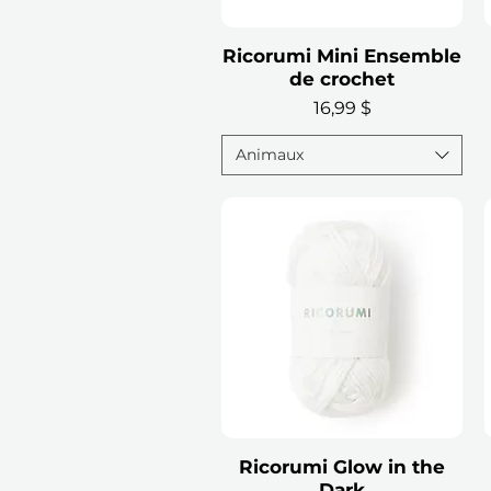
Ricorumi Mini Ensemble
Aperçu rapide
de crochet
Prix
16,99 $
Animaux
Ricorumi Glow in the
Aperçu rapide
Dark