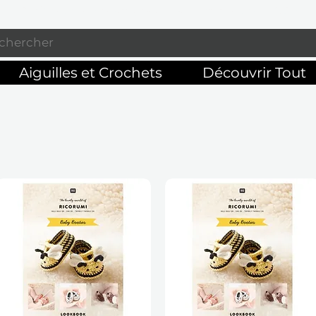
Profitez de la livraison gratuite sur commandes de 125 $ +
Aiguilles et Crochets
Découvrir Tout