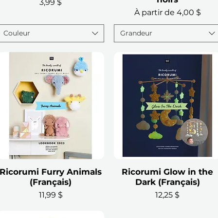
Prix
3,99 $
Prix promotionnel
À partir de
4,00 $
Couleur
Grandeur
Ricorumi Furry Animals
Aperçu rapide
Ricorumi Glow in the
Aperçu rapide
(Français)
Dark (Français)
Prix
Prix
11,99 $
12,25 $