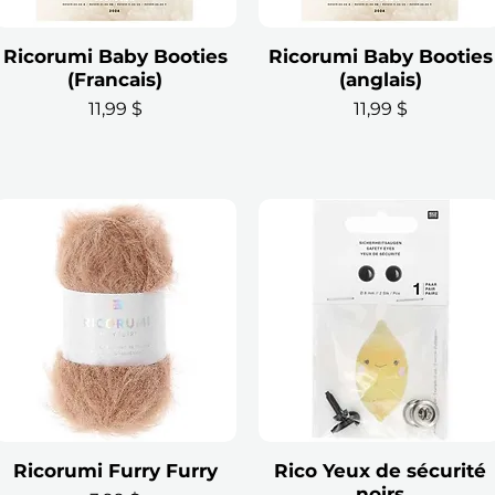
Ricorumi Baby Booties
Aperçu rapide
Ricorumi Baby Booties
Aperçu rapide
(Francais)
(anglais)
Prix
Prix
11,99 $
11,99 $
Ricorumi Furry Furry
Aperçu rapide
Rico Yeux de sécurité
Aperçu rapide
noirs