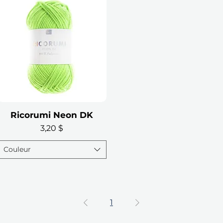
Ricorumi Neon DK
Aperçu rapide
Prix
3,20 $
Couleur
1