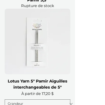
Pamir 3,5"
Rupture de stock
Lotus Yarn 5" Pamir Aiguilles
interchangeables de 5"
Prix promotionnel
À partir de
17,20 $