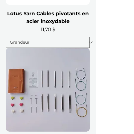
Lotus Yarn Cables pivotants en
acier inoxydable
Prix
11,70 $