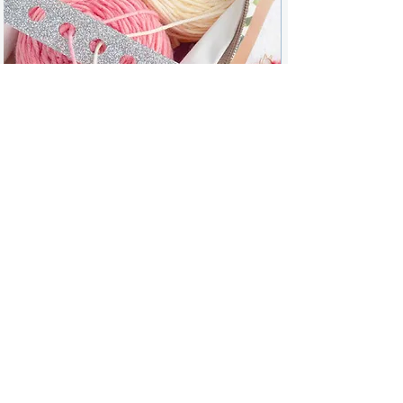
Twice Sheared Sheep Séparateur de fil
Laine Numéro Anniv
seulement)
Prix
29,00 $
Prix
50,00 $
856 Rue de St Jovite
Mont-Tremblant
QC J8E 3J8
+1 (873) 498-4236