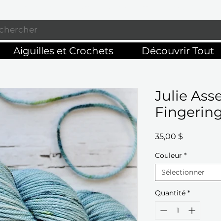
Profitez de la livraison gratuite sur commandes de 125 $ +
Aiguilles et Crochets
Découvrir Tout
Julie Asse
Fingerin
Prix
35,00 $
Couleur
*
Sélectionner
Quantité
*