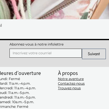
il
Aperçu rapide
Abonnez-vous à notre infolettre
Suivant
eures d'ouverture
À propos
undi: Fermé
Notre aventure
ardi: 11 a.m.–4 p.m.
Contactez-nous
ercredi: 11 a.m.–4 p.m.
Trouvez-nous
eudi: 11 a.m.–5 p.m.
endredi: 11 a.m.–5 p.m.
amedi: 10a.m.–5 p.m.
imanche: Fermé