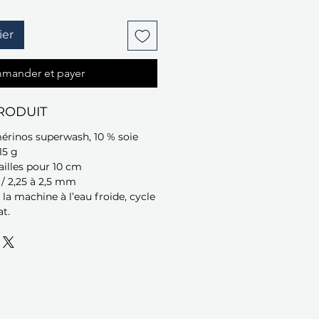
ier
mander et payer
RODUIT
mérinos superwash, 10 % soie
15 g
ailles pour 10 cm
5 / 2,25 à 2,5 mm
 la machine à l’eau froide, cycle
at.