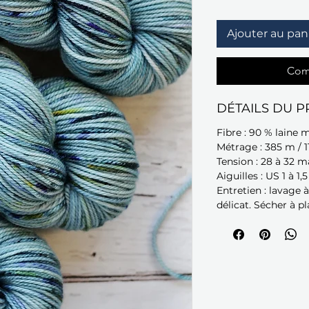
Ajouter au pan
Com
DÉTAILS DU P
Fibre : 90 % laine 
Métrage : 385 m / 1
Tension : 28 à 32 m
Aiguilles : US 1 à 1,
Entretien : lavage à
délicat. Sécher à pl