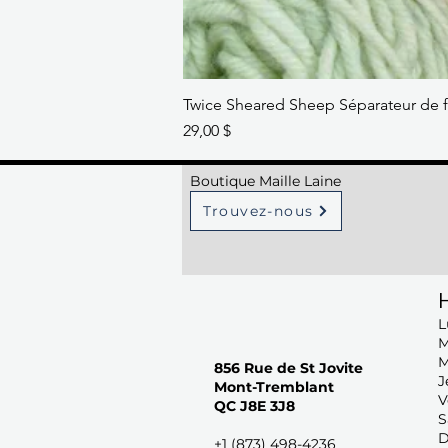
Twice Sheared Sheep Séparateur de f
Prix
29,00 $
Boutique Maille Laine
Trouvez-nous
H
L
M
M
856 Rue de St Jovite
J
Mont-Tremblant
V
QC J8E 3J8
S
D
+1 (873) 498-4236