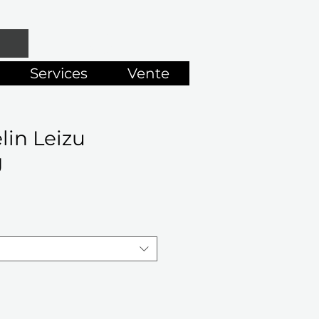
Services
Vente
lin Leizu
g