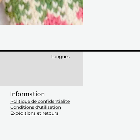
Laine Numéro Anniversair
Prix
50,00 $
Langues
Information
Politique de confidentialité
Conditions d'utilisation
​Expéditions et retours