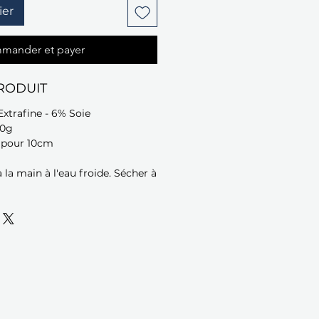
ier
mander et payer
RODUIT
Extrafine - 6% Soie
00g
s pour 10cm
 la main à l'eau froide. Sécher à