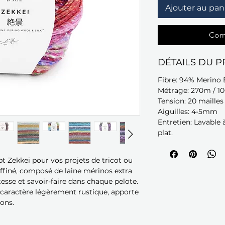
Ajouter au pan
Com
DÉTAILS DU P
Fibre: 94% Merino 
Métrage: 270m / 1
Tension: 20 maille
Aiguilles: 4-5mm
Entretien: Lavable à
plat.
t Zekkei pour vos projets de tricot ou
raffiné, composé de laine mérinos extra
atesse et savoir-faire dans chaque pelote.
 caractère légèrement rustique, apporte
ions.