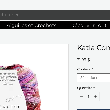
Profitez de la livraison gratuite sur commandes de 125 $ +
Aiguilles et Crochets
Découvrir Tout
Katia Co
Prix
31,99 $
Couleur
*
Sélectionner
Quantité
*