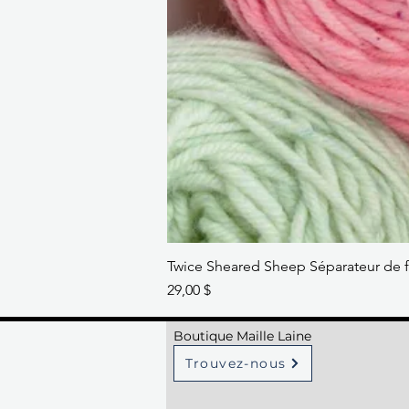
Twice Sheared Sheep Séparateur de f
Prix
29,00 $
Boutique Maille Laine
Trouvez-nous