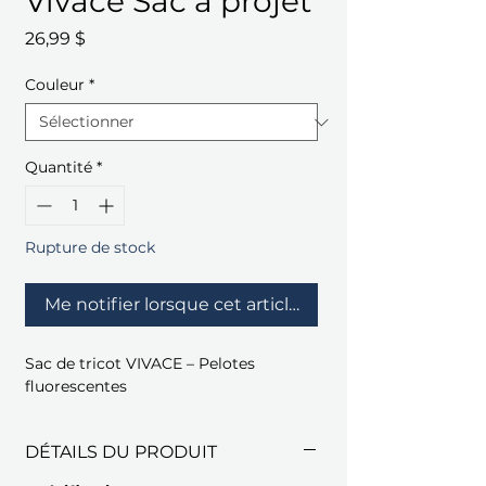
Vivace Sac à projet
Prix
26,99 $
Couleur
*
Quantité
*
Rupture de stock
Me notifier lorsque cet article est disponible
Sac de tricot VIVACE – Pelotes
fluorescentes
DÉTAILS DU PRODUIT