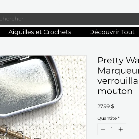
Profitez de la livraison gratuite sur commandes de 125 $ +
Aiguilles et Crochets
Découvrir Tout
Pretty W
Marqueur
verrouill
mouton
Prix
27,99 $
Quantité
*