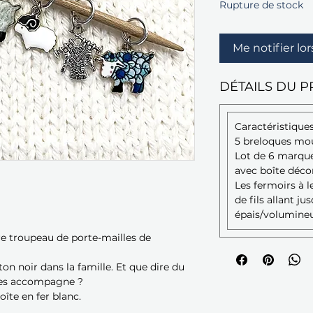
Rupture de stock
Me notifier lor
DÉTAILS DU P
Caractéristiques
5 breloques mout
Lot de 6 marque
avec boîte décor
Les fermoirs à l
de fils allant ju
épais/volumineu
e troupeau de porte-mailles de
ton noir dans la famille. Et que dire du
 les accompagne ?
oîte en fer blanc.