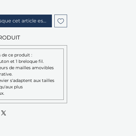
sque cet article est disponible
RODUIT
 de ce produit :
on et 1 breloque fil.
urs de mailles amovibles
ative.
evier s'adaptent aux tailles
squ'aux plus
x.