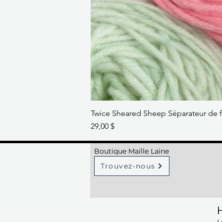
Twice Sheared Sheep Séparateur de f
Prix
29,00 $
Boutique Maille Laine
Trouvez-nous
H