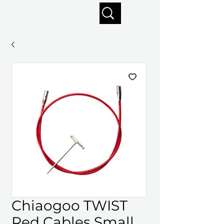
Profitez de la livraison gratuite sur commandes de 125 $ +
Chiaogoo TWIST
Red Cables Small