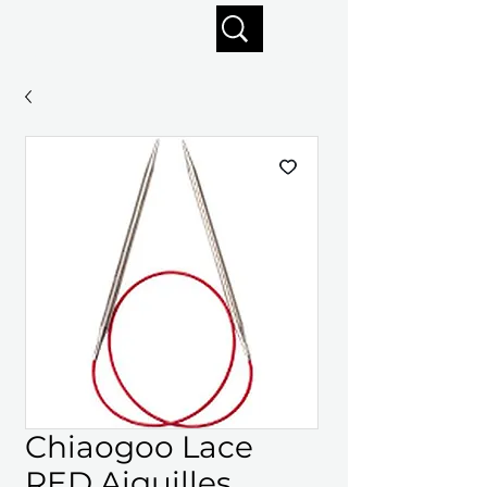
Profitez de la livraison gratuite sur commandes de 125 $ +
Chiaogoo Lace
RED Aiguilles