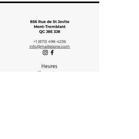
856 Rue de St Jovite
Mont-Tremblant
QC J8E 3J8
+1 (873) 498-4236
info@maillelaine.com
Heures
d'ouverture
Lundi: Fermé
Mardi: 11 a.m.–4 p.m.
Mercredi: 11 a.m.–4 p.m.
Jeudi: 11 a.m.–5 p.m.
Vendredi: 11 a.m.–5 p.m.
Samedi: 10a.m.–5 p.m.
Dimanche: Fermé
Information
Politique de confidentialité
Conditions d'utilisation