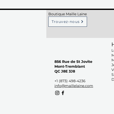
Boutique Maille Laine
Trouvez-nous
H
L
M
M
856 Rue de St Jovite
J
Mont-Tremblant
V
QC J8E 3J8
S
D
+1 (873) 498-4236
info@maillelaine.com