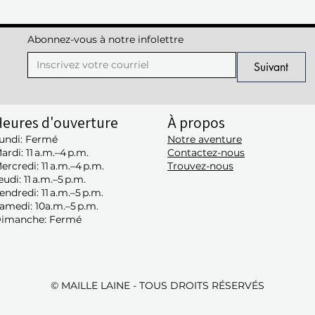
Abonnez-vous à notre infolettre
Suivant
eures d'ouverture
À propos
undi: Fermé
Notre aventure
ardi: 11 a.m.–4 p.m.
Contactez-nous
ercredi: 11 a.m.–4 p.m.
Trouvez-nous
eudi: 11 a.m.–5 p.m.
endredi: 11 a.m.–5 p.m.
amedi: 10a.m.–5 p.m.
imanche: Fermé
© MAILLE LAINE - TOUS DROITS RÉSERVÉS