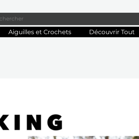
Profitez de la livraison gratuite sur commandes de 125 $ +
Aiguilles et Crochets
Découvrir Tout