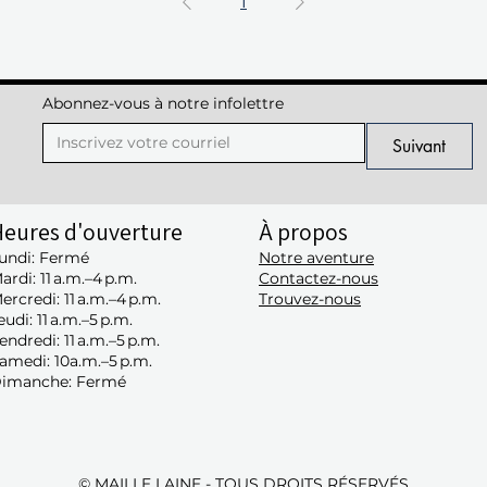
1
Abonnez-vous à notre infolettre
Suivant
eures d'ouverture
À propos
undi: Fermé
Notre aventure
ardi: 11 a.m.–4 p.m.
Contactez-nous
ercredi: 11 a.m.–4 p.m.
Trouvez-nous
eudi: 11 a.m.–5 p.m.
endredi: 11 a.m.–5 p.m.
amedi: 10a.m.–5 p.m.
imanche: Fermé
© MAILLE LAINE - TOUS DROITS RÉSERVÉS