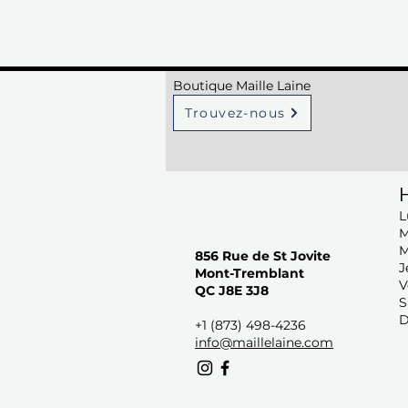
Boutique Maille Laine
Trouvez-nous
H
L
M
M
856 Rue de St Jovite
J
Mont-Tremblant
V
QC J8E 3J8
S
D
+1 (873) 498-4236
info@maillelaine.com