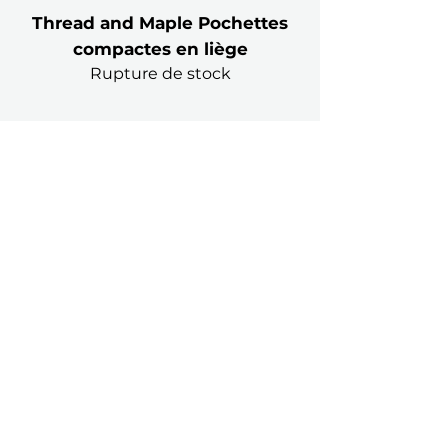
Thread and Maple Pochettes
compactes en liège
Rupture de stock
1
/
1
856 Rue de St Jovite
Mont-Tremblant
QC J8E 3J8
+1 (873) 498-4236
info@maillelaine.com
Heures
d'ouverture