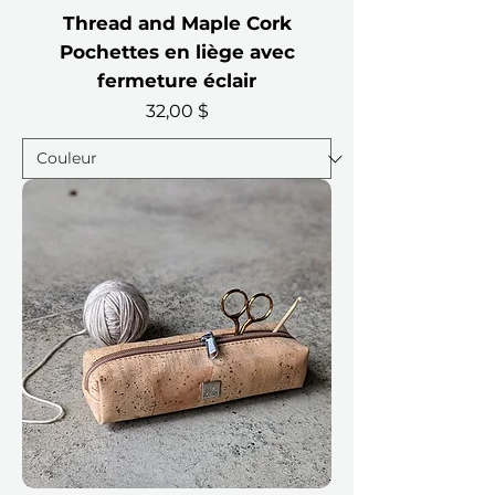
Thread and Maple Cork
Pochettes en liège avec
fermeture éclair
Prix
32,00 $